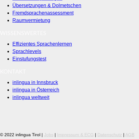
Übersetzungen & Dolmetschen
Fremdsprachenassessment
Raumvermietung
WISSENSWERTES
Effizientes Sprachenlernen
Sprachlevels
Einstufungstest
KONTAKT
inlingua in Innsbruck
inlingua in Österreich
inlingua weltweit
© 2022 inlingua Tirol |
Jobs
|
Impressum & ECG
|
Datenschutz
|
AGB