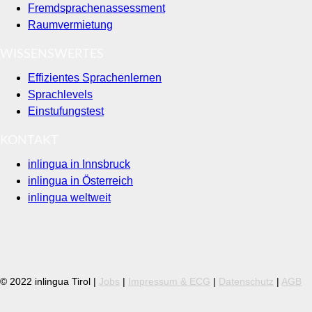
Fremdsprachenassessment
Raumvermietung
WISSENSWERTES
Effizientes Sprachenlernen
Sprachlevels
Einstufungstest
KONTAKT
inlingua in Innsbruck
inlingua in Österreich
inlingua weltweit
© 2022 inlingua Tirol |
Jobs
|
Impressum & ECG
|
Datenschutz
|
AGB