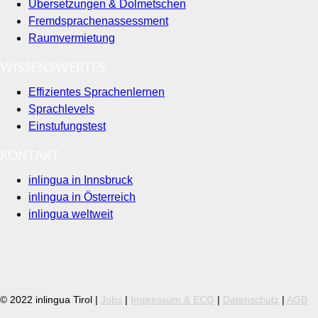
Übersetzungen & Dolmetschen
Fremdsprachenassessment
Raumvermietung
WISSENSWERTES
Effizientes Sprachenlernen
Sprachlevels
Einstufungstest
KONTAKT
inlingua in Innsbruck
inlingua in Österreich
inlingua weltweit
© 2022 inlingua Tirol |
Jobs
|
Impressum & ECG
|
Datenschutz
|
AGB