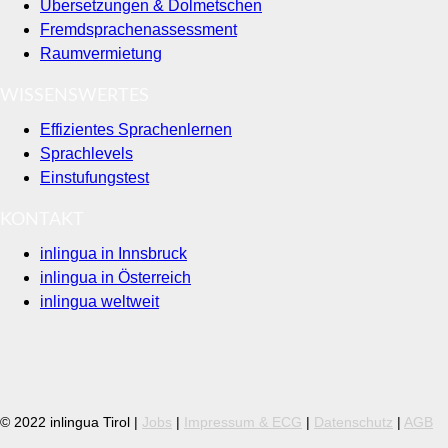
Übersetzungen & Dolmetschen
Fremdsprachenassessment
Raumvermietung
WISSENSWERTES
Effizientes Sprachenlernen
Sprachlevels
Einstufungstest
KONTAKT
inlingua in Innsbruck
inlingua in Österreich
inlingua weltweit
© 2022 inlingua Tirol |
Jobs
|
Impressum & ECG
|
Datenschutz
|
AGB