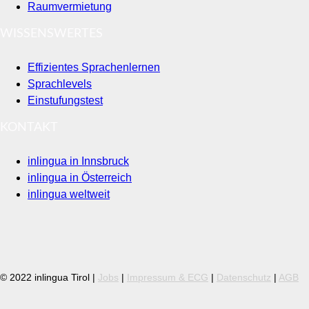
Raumvermietung
WISSENSWERTES
Effizientes Sprachenlernen
Sprachlevels
Einstufungstest
KONTAKT
inlingua in Innsbruck
inlingua in Österreich
inlingua weltweit
© 2022 inlingua Tirol |
Jobs
|
Impressum & ECG
|
Datenschutz
|
AGB