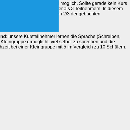
n ist ganzjährig und flexibel möglich. Sollte gerade kein Kurs
e neue Gruppe, auch bei weniger als 3 Teilnehmern. In diesem
gepasst: bei 2 Personen werden 2/3 der gebuchten
und
: unsere Kursteilnehmer lernen die Sprache (Schreiben,
Kleingruppe ermöglicht, viel selber zu sprechen und die
eit bei einer Kleingruppe mit 5 im Vergleich zu 10 Schülern.