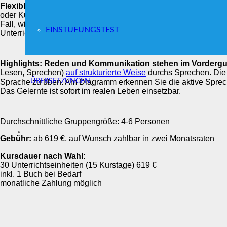
Flexibler Kurseinstieg:
Einstieg für Personen mit Vorkenntnisse
oder Kursplatz auf Ihrem Level verfügbar sein, starten wir ein
Fall, wird die Anzahl an angebotenen Unterrichtseinheiten an
EINSTUFUNGSTEST
Unterrichtseinheiten abgehalten, bei nur 1 Person 1/3.
Highlights:
Reden und Kommunikation stehen im Vorderg
Lesen, Sprechen)
auf strukturierte Weise
durchs Sprechen. Die 
ÜBERSETZUNGEN
Sprache zu üben. Am Diagramm erkennen Sie die aktive Sprechz
Das Gelernte ist sofort im realen Leben einsetzbar.
Durchschnittliche Gruppengröße: 4-6 Personen
Gebühr:
ab 619 €, auf Wunsch zahlbar in zwei Monatsraten
Kursdauer nach Wahl:
30 Unterrichtseinheiten (15 Kurstage) 619 €
inkl. 1 Buch bei Bedarf
monatliche Zahlung möglich