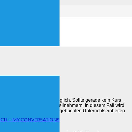
n können variieren.
ch später jeweils montags möglich. Sollte gerade kein Kurs
och, auch bei weniger als 3 Teilnehmern. In diesem Fall wird
i 2 Personen werden 2/3 der gebuchten Unterrichtseinheiten
SCH – MY.CONVERSATIONS