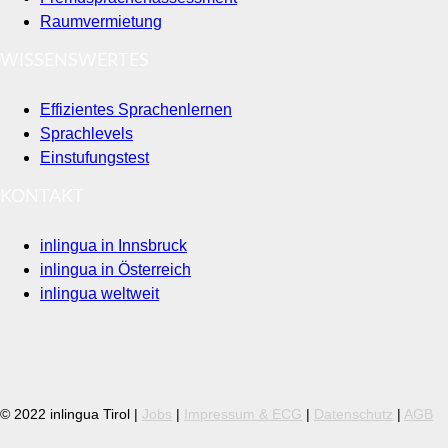
Raumvermietung
WISSENSWERTES
Effizientes Sprachenlernen
Sprachlevels
Einstufungstest
KONTAKT
inlingua in Innsbruck
inlingua in Österreich
inlingua weltweit
© 2022 inlingua Tirol |
Jobs
|
Impressum & ECG
|
Datenschutz
|
AGB