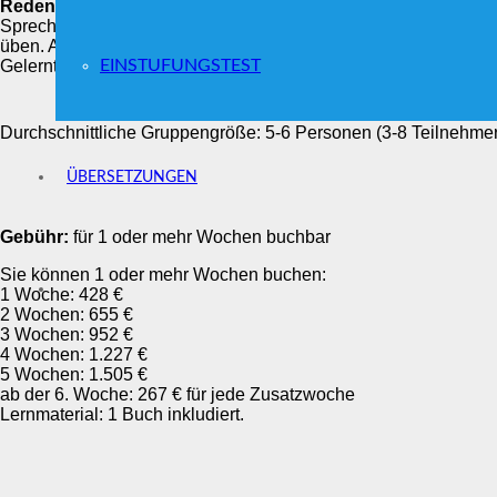
Reden und Kommunikation stehen im Vordergund
: unsere 
Sprechen)
auf strukturierte Weise
durchs Sprechen. Die Kleingr
üben. Am Diagramm erkennen Sie die aktive Sprechzeit bei ein
EINSTUFUNGSTEST
Gelernte ist sofort im realen Leben einsetzbar.
Durchschnittliche Gruppengröße: 5-6 Personen (3-8 Teilnehme
ÜBERSETZUNGEN
Gebühr:
für 1 oder mehr Wochen buchbar
Sie können 1 oder mehr Wochen buchen:
1 Woche: 428 €
2 Wochen: 655 €
3 Wochen: 952 €
4 Wochen: 1.227 €
5 Wochen: 1.505 €
ab der 6. Woche: 267 € für jede Zusatzwoche
Lernmaterial: 1 Buch inkludiert.