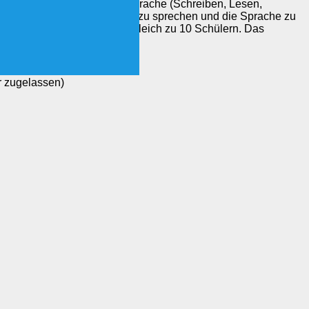
Kursteilnehmer lernen die Sprache (Schreiben, Lesen,
uppe ermöglicht, viel selber zu sprechen und die Sprache zu
er Kleingruppe mit 5 im Vergleich zu 10 Schülern. Das
r zugelassen)