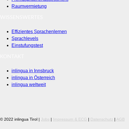
Raumvermietung
WISSENSWERTES
Effizientes Sprachenlernen
Sprachlevels
Einstufungstest
KONTAKT
inlingua in Innsbruck
inlingua in Österreich
inlingua weltweit
© 2022 inlingua Tirol |
Jobs
|
Impressum & ECG
|
Datenschutz
|
AGB