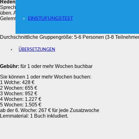
Reden und Kommunikation stehen im Vordergund
: unsere 
Sprechen)
auf strukturierte Weise
durchs Sprechen. Die Kleingr
üben. Am Diagramm erkennen Sie die aktive Sprechzeit bei ein
EINSTUFUNGSTEST
Gelernte ist sofort im realen Leben einsetzbar.
Durchschnittliche Gruppengröße: 5-6 Personen (3-8 Teilnehme
ÜBERSETZUNGEN
Gebühr:
für 1 oder mehr Wochen buchbar
Sie können 1 oder mehr Wochen buchen:
1 Woche: 428 €
2 Wochen: 655 €
3 Wochen: 952 €
4 Wochen: 1.227 €
5 Wochen: 1.505 €
ab der 6. Woche: 267 € für jede Zusatzwoche
Lernmaterial: 1 Buch inkludiert.