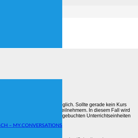
n können variieren.
ch später jeweils montags möglich. Sollte gerade kein Kurs
och, auch bei weniger als 3 Teilnehmern. In diesem Fall wird
i 2 Personen werden 2/3 der gebuchten Unterrichtseinheiten
SCH – MY.CONVERSATIONS