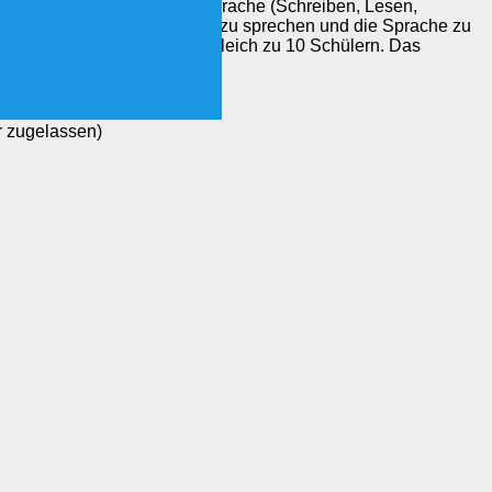
Kursteilnehmer lernen die Sprache (Schreiben, Lesen,
uppe ermöglicht, viel selber zu sprechen und die Sprache zu
er Kleingruppe mit 5 im Vergleich zu 10 Schülern. Das
r zugelassen)