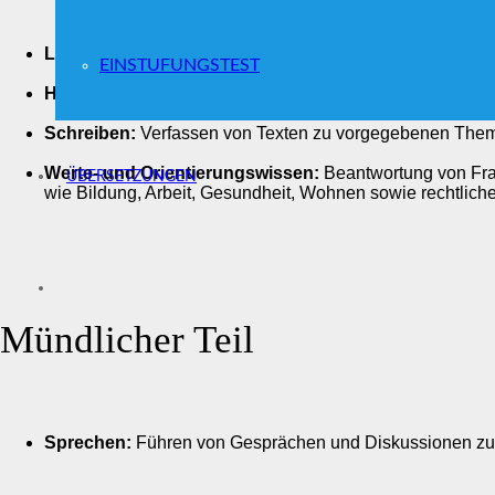
Lesen:
Bearbeitung von Texten zur Überprüfung des Les
EINSTUFUNGSTEST
Hören:
Verstehen von Hörtexten aus dem Alltags- und Be
Schreiben:
Verfassen von Texten zu vorgegebenen The
Werte- und Orientierungswissen:
Beantwortung von Fr
ÜBERSETZUNGEN
wie Bildung, Arbeit, Gesundheit, Wohnen sowie rechtliche 
Mündlicher Teil
Sprechen:
Führen von Gesprächen und Diskussionen zu A