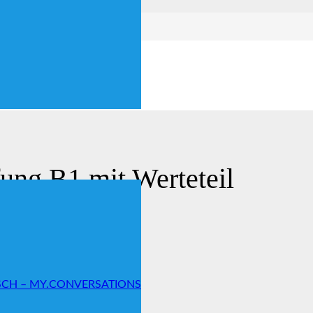
 mit Werteteil
fung B1 mit Werteteil
SCH – MY.CONVERSATIONS