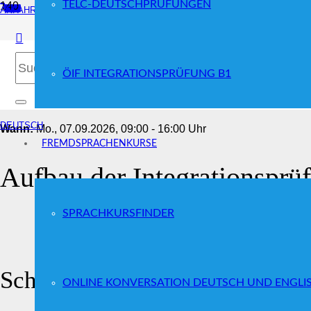
TELC-DEUTSCHPRÜFUNGEN
ANFAHRT
ÖIF Integrationsprüfung B1
ÖIF INTEGRATIONSPRÜFUNG B1
DEUTSCH
Wann:
Mo.
, 07.09.2026, 09:00 - 16:00 Uhr
FREMDSPRACHENKURSE
Aufbau der Integrationsprü
SPRACHKURSFINDER
Schriftlicher Teil
ONLINE KONVERSATION DEUTSCH UND ENGLI