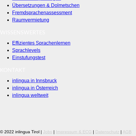
Übersetzungen & Dolmetschen
Fremdsprachenassessment
Raumvermietung
WISSENSWERTES
Effizientes Sprachenlernen
Sprachlevels
Einstufungstest
KONTAKT
inlingua in Innsbruck
inlingua in Österreich
inlingua weltweit
© 2022 inlingua Tirol |
Jobs
|
Impressum & ECG
|
Datenschutz
|
AGB