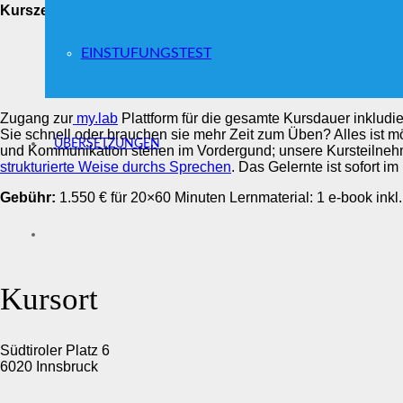
Kurszeiten und Kurstage:
nach Vereinbarung
EINSTUFUNGSTEST
Zugang zur
my.lab
Plattform für die gesamte Kursdauer inkludi
Sie schnell oder brauchen sie mehr Zeit zum Üben? Alles ist mö
ÜBERSETZUNGEN
und Kommunikation stehen im Vordergund; unsere Kursteilnehm
strukturierte Weise durchs Sprechen
. Das Gelernte ist sofort i
Gebühr:
1.550 € für 20×60 Minuten Lernmaterial: 1 e-book inkl.
Kursort
Südtiroler Platz 6
6020 Innsbruck