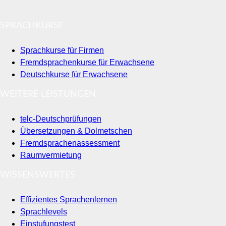
SPRACHKURSE
Sprachkurse für Firmen
Fremdsprachenkurse für Erwachsene
Deutschkurse für Erwachsene
WEITERE LEISTUNGEN
telc-Deutschprüfungen
Übersetzungen & Dolmetschen
Fremdsprachenassessment
Raumvermietung
WISSENSWERTES
Effizientes Sprachenlernen
Sprachlevels
Einstufungstest