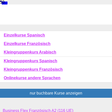
Kurse
Kursbereiche
andere
Einzelkurse Spanisch
Sprachen
Einzelkurse Französisch
Kleingruppenkurs Arabisch
Kleingruppenkurs Spanisch
Kleingruppenkurs Französisch
Onlinekurse andere Sprachen
nur buchbare
Kurse anzeigen
Kursübersicht.
Tabellenüberschriften
Business Flex Französisch A2 (116 UE)