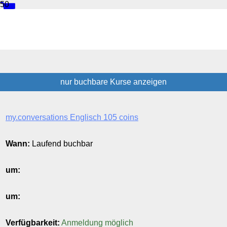
Onlinekurse Englisch
nur buchbare
Kurse anzeigen
Kursübersicht.
Tabellenüberschriften
my.conversations Englisch 105 coins
können
sortiert
werden.
Wann:
Laufend buchbar
um:
um:
Verfügbarkeit:
Anmeldung möglich