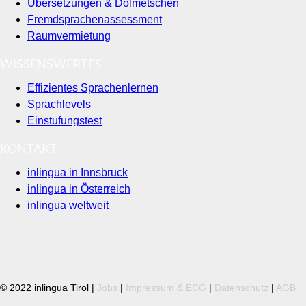
Übersetzungen & Dolmetschen
Fremdsprachenassessment
Raumvermietung
WISSENSWERTES
Effizientes Sprachenlernen
Sprachlevels
Einstufungstest
KONTAKT
inlingua in Innsbruck
inlingua in Österreich
inlingua weltweit
© 2022 inlingua Tirol |
Jobs
|
Impressum & ECG
|
Datenschutz
|
AGB