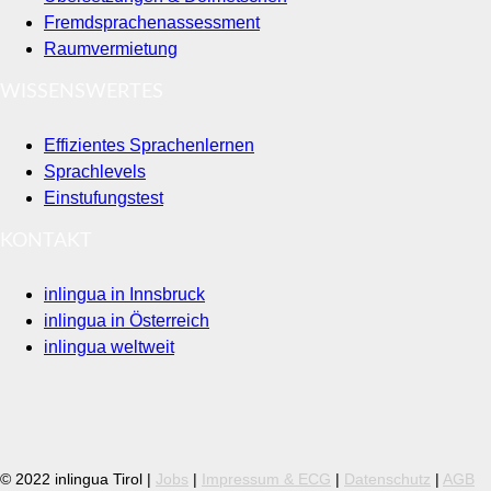
Fremdsprachenassessment
Raumvermietung
WISSENSWERTES
Effizientes Sprachenlernen
Sprachlevels
Einstufungstest
KONTAKT
inlingua in Innsbruck
inlingua in Österreich
inlingua weltweit
© 2022 inlingua Tirol |
Jobs
|
Impressum & ECG
|
Datenschutz
|
AGB